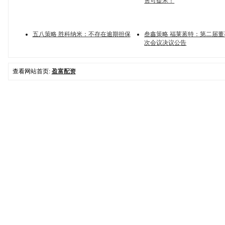
售可提米！
五八策略 胜科纳米：不存在逾期担保
叁鑫策略 福莱蒽特：第二届
次会议决议公告
查看网站首页:
盈富配资