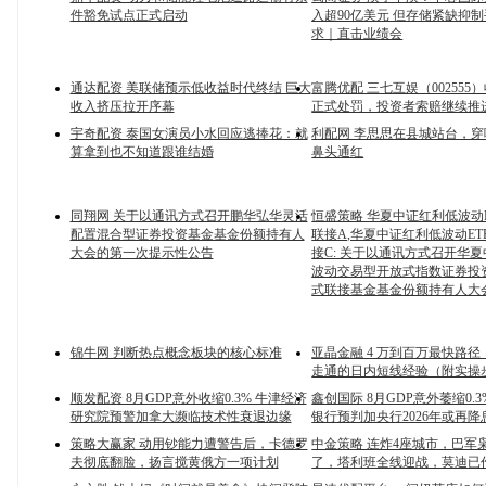
件豁免试点正式启动
入超90亿美元 但存储紧缺抑
求｜直击业绩会
通达配资 美联储预示低收益时代终结 巨大
富腾优配 三七互娱（002555
收入挤压拉开序幕
正式处罚，投资者索赔继续推
宇奇配资 泰国女演员小水回应逃捧花：就
利配网 李思思在县城站台，
算拿到也不知道跟谁结婚
鼻头通红
同翔网 关于以通讯方式召开鹏华弘华灵活
恒盛策略 华夏中证红利低波动
配置混合型证券投资基金基金份额持有人
联接A,华夏中证红利低波动ET
大会的第一次提示性公告
接C: 关于以通讯方式召开华
波动交易型开放式指数证券投
式联接基金基金份额持有人大
锦牛网 判断热点概念板块的核心标准
亚晶金融 4 万到百万最快路径：
走通的日内短线经验（附实操
顺发配资 8月GDP意外收缩0.3% 牛津经济
鑫创国际 8月GDP意外萎缩0.
研究院预警加拿大濒临技术性衰退边缘
银行预判加央行2026年或再降
策略大赢家 动用钞能力遭警告后，卡德罗
中金策略 连炸4座城市，巴军
夫彻底翻脸，扬言搅黄俄方一项计划
了，塔利班全线迎战，莫迪已