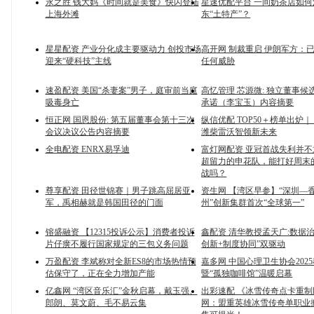
永之胜 钱大妈《时间就是美食》快闪登陆
星速优配平台 一间奶茶店如何
上海外滩
东“土特产”？
星星配资 产业分化成主要驱动力 创投市场
高开网 制裁重启 伊朗军方：
迎来“硬科技”主线
任何威胁
速盈配资 美国“杀妻案”男子，庭审前当庭
高忆管理 芯源微: 独立董事候
吸毒身亡
承诺（李宝玉）内容摘要
恒正网 国恩股份: 第五届董事会第十三次
纵信优配 TOP50＋榜单出炉｜
会议决议公告内容摘要
潍柴雷沃智领新未来
全电配资 ENRX易孚迪
富灯网配资 亚冠首战失利并
超留力的申花队，能打好周末
战吗？
尊享配资 田径世锦赛｜男子跳高屈居亚
资生网 【湾区早参】“深圳—
军，禹相赫就是韩国田径的门面
州”创新集群首次“全球第一”
镕盛融资 【12315投诉公示】消费者投诉
鑫配资 清华教授孟天广:数据
片仔癀不履行国家规定的三包义务问题
创新+制度协同”双驱动
万盈配资 李斌称对全新ES8的市场热情预
嘉多网 中国心理卫生协会202
估保守了，正在全力增加产能
暨“孤独咖啡馆”温暖启幕
亿鑫网 “湾区音乐汇”金秋启幕，戴玉强、
出彩速配 《冰雪传奇点卡重
郎朗、莫文蔚、毛不易云集
网：盟重英雄冰雪传奇单职业