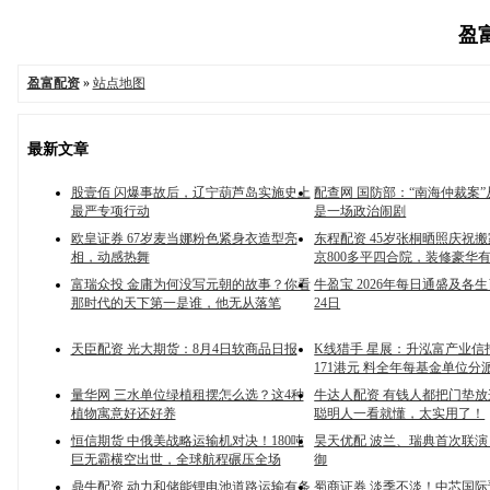
盈富
盈富配资
»
站点地图
最新文章
股壹佰 闪爆事故后，辽宁葫芦岛实施史上
配查网 国防部：“南海仲裁案
最严专项行动
是一场政治闹剧
欧皇证券 67岁麦当娜粉色紧身衣造型亮
东程配资 45岁张桐晒照庆祝
相，动感热舞
京800多平四合院，装修豪华
富瑞众投 金庸为何没写元朝的故事？你看
牛盈宝 2026年每日通盛及各
那时代的天下第一是谁，他无从落笔
24日
天臣配资 光大期货：8月4日软商品日报
K线猎手 星展：升泓富产业信
171港元 料全年每基金单位分
量华网 三水单位绿植租摆怎么选？这4种
牛达人配资 有钱人都把门垫
植物寓意好还好养
聪明人一看就懂，太实用了！
恒信期货 中俄美战略运输机对决！180吨
昊天优配 波兰、瑞典首次联演
巨无霸横空出世，全球航程碾压全场
御
鼎牛配资 动力和储能锂电池道路运输有条
蜀商证券 淡季不淡！中芯国